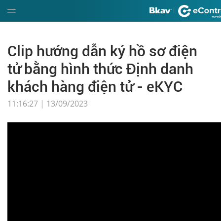
Giới
Clip hướng dẫn ký hồ sơ điện
thiệu
tử bằng hình thức Định danh
Hướng
khách hàng điện tử - eKYC
dẫn
11:16:27 | 13/09/2023
Đặt
mua
Báo
giá
Tin
tức