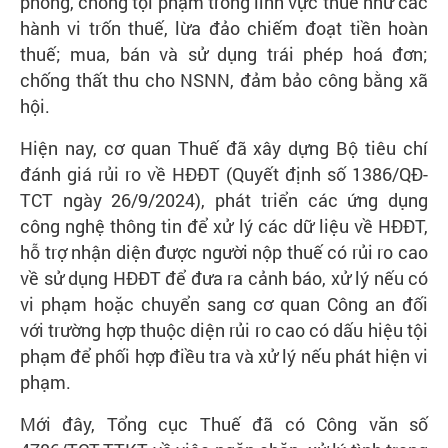
phòng, chống tội phạm trong lĩnh vực thuế như các
hành vi trốn thuế, lừa đảo chiếm đoạt tiền hoàn
thuế; mua, bán và sử dụng trái phép hoá đơn;
chống thất thu cho NSNN, đảm bảo công bằng xã
hội.
Hiện nay, cơ quan Thuế đã xây dựng Bộ tiêu chí
đánh giá rủi ro về HĐĐT (Quyết định số 1386/QĐ-
TCT ngày 26/9/2024), phát triển các ứng dụng
công nghệ thông tin để xử lý các dữ liệu về HĐĐT,
hỗ trợ nhận diện được người nộp thuế có rủi ro cao
về sử dụng HĐĐT để đưa ra cảnh báo, xử lý nếu có
vi phạm hoặc chuyển sang cơ quan Công an đối
với trường hợp thuộc diện rủi ro cao có dấu hiệu tội
phạm để phối hợp điều tra và xử lý nếu phát hiện vi
phạm.
Mới đây, Tổng cục Thuế đã có Công văn số