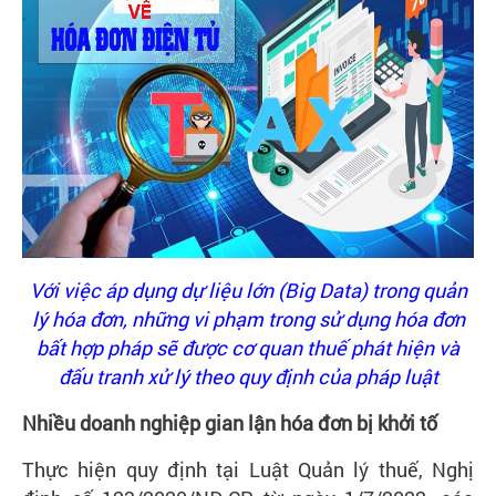
Liên
hệ
Với việc áp dụng dự liệu lớn (Big Data) trong quản
lý hóa đơn, những vi phạm trong sử dụng hóa đơn
bất hợp pháp sẽ được cơ quan thuế phát hiện và
đấu tranh xử lý theo quy định của pháp luật
Nhiều doanh nghiệp gian lận hóa đơn bị khởi tố
Thực hiện quy định tại Luật Quản lý thuế, Nghị