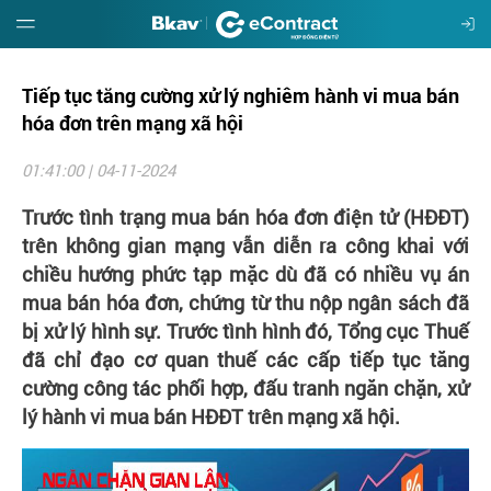
Tiếp tục tăng cường xử lý nghiêm hành vi mua bán
Giới
thiệu
hóa đơn trên mạng xã hội
01:41:00 | 04-11-2024
Hướng
dẫn
Trước tình trạng mua bán hóa đơn điện tử (HĐĐT)
trên không gian mạng vẫn diễn ra công khai với
Đặt
chiều hướng phức tạp mặc dù đã có nhiều vụ án
mua
mua bán hóa đơn, chứng từ thu nộp ngân sách đã
bị xử lý hình sự. Trước tình hình đó, Tổng cục Thuế
Báo
đã chỉ đạo cơ quan thuế các cấp tiếp tục tăng
giá
cường công tác phối hợp, đấu tranh ngăn chặn, xử
lý hành vi mua bán HĐĐT trên mạng xã hội.
Tin
tức