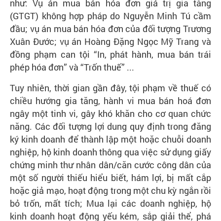
như: Vụ án mua bán hóa đơn giá trị gia tăng
(GTGT) không hợp pháp do Nguyễn Minh Tú cầm
đầu; vụ án mua bán hóa đơn của đối tượng Trương
Xuân Đước; vụ án Hoàng Đặng Ngọc Mỹ Trang và
đồng phạm can tội “In, phát hành, mua bán trái
phép hóa đơn” và “Trốn thuế” ...
Tuy nhiên, thời gian gần đây, tội phạm về thuế có
chiều hướng gia tăng, hành vi mua bán hoá đơn
ngây một tinh vi, gây khó khăn cho cơ quan chức
năng. Các đối tượng lợi dung quy định trong đăng
ký kinh doanh để thành lập một hoặc chuỗi doanh
nghiệp, hộ kinh doanh thông qua việc sử dụng giấy
chứng minh thư nhân dân/căn cước công dân của
một số người thiếu hiểu biết, hám lợi, bị mất cắp
hoặc giả mạo, hoạt động trong một chu kỳ ngắn rồi
bỏ trốn, mất tích; Mua lại các doanh nghiệp, hộ
kinh doanh hoạt động yếu kém, sắp giải thể, phá