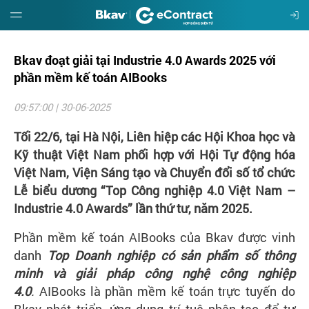
Bkav đoạt giải tại Industrie 4.0 Awards 2025 với
Giới
thiệu
phần mềm kế toán AIBooks
09:57:00 | 30-06-2025
Hướng
dẫn
Tối 22/6, tại Hà Nội, Liên hiệp các Hội Khoa học và
Kỹ thuật Việt Nam phối hợp với Hội Tự động hóa
Đặt
Việt Nam, Viện Sáng tạo và Chuyển đổi số tổ chức
mua
Lễ biểu dương “Top Công nghiệp 4.0 Việt Nam –
Industrie 4.0 Awards” lần thứ tư, năm 2025.
Báo
Phần mềm kế toán AIBooks của Bkav được vinh
giá
danh
Top Doanh nghiệp có sản phẩm số thông
minh và giải pháp công nghệ công nghiệp
Tin
4.0
.
AIBooks là phần mềm kế toán trực tuyến do
tức