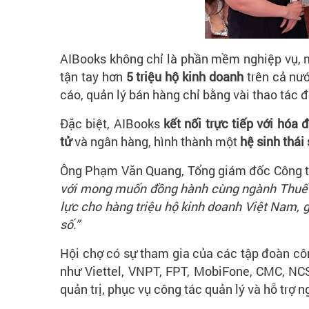
AIBooks không chỉ là phần mềm nghiệp vụ, 
tận tay hơn
5 triệu hộ kinh doanh
trên cả nướ
cáo, quản lý bán hàng chỉ bằng vài thao tác đ
Đặc biệt, AIBooks
kết nối trực tiếp với hóa 
tử
và ngân hàng, hình thành một
hệ sinh thái
Ông Phạm Văn Quang, Tổng giám đốc Công ty
với mong muốn đồng hành cùng ngành Thuế tro
lực cho hàng triệu hộ kinh doanh Việt Nam, gi
số.”
Hội chợ có sự tham gia của các tập đoàn cô
như Viettel, VNPT, FPT, MobiFone, CMC, NCS
quản trị, phục vụ công tác quản lý và hỗ trợ n