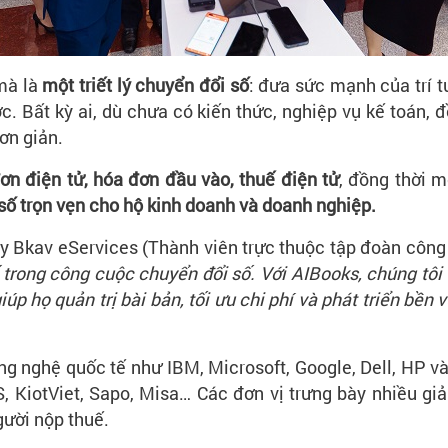
mà là
một triết lý chuyển đổi số
:
đưa sức mạnh của trí tu
c. Bất kỳ ai, dù chưa có kiến thức, nghiệp vụ kế toán, 
ơn giản.
đơn điện tử, hóa đơn đầu vào, thuế điện tử
, đồng thời m
 số trọn vẹn cho hộ kinh doanh và doanh nghiệp.
 Bkav eServices (Thành viên trực thuộc tập đoàn công 
ng công cuộc chuyển đổi số. Với AIBooks, chúng tôi ti
úp họ quản trị bài bản, tối ưu chi phí và phát triển bền
ng nghệ quốc tế như IBM, Microsoft, Google, Dell, HP
, KiotViet, Sapo, Misa… Các đơn vị trưng bày nhiều gi
gười nộp thuế.