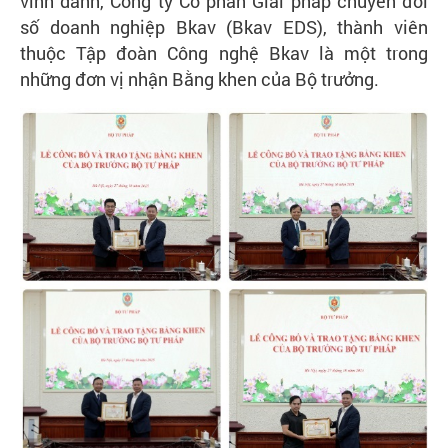
vinh danh, Công ty Cổ phần Giải pháp chuyển đổi
số doanh nghiệp Bkav (Bkav EDS), thành viên
Liên
thuộc Tập đoàn Công nghệ Bkav là một trong
hệ
những đơn vị nhận Bằng khen của Bộ trưởng.