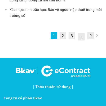
Xác thực sinh trắc học: Bảo vệ người nộp thuế trong môi
trường số
1
2
3
9
...
| Thỏa thuận sử dụng |
Công ty cổ phần Bkav