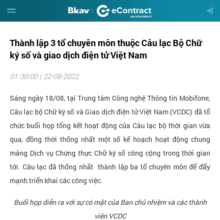
Thành lập 3 tổ chuyên môn thuộc Câu lạc Bộ Chữ
Giới
thiệu
ký số và giao dịch điện tử Việt Nam
01:30:00 | 22-08-2022
Hướng
dẫn
Sáng ngày 18/08, tại Trung tâm Công nghệ Thông tin Mobifone,
Câu lạc bộ Chữ ký số và Giao dịch điện tử Việt Nam (VCDC) đã tổ
Đặt
chức buổi họp tổng kết hoạt động của Câu lạc bộ thời gian vừa
mua
qua, đồng thời thống nhất một số kế hoạch hoạt động chung
mảng Dịch vụ Chứng thực Chữ ký số công cộng trong thời gian
Báo
tới. Câu lạc đã thống nhất thành lập ba tổ chuyên môn để đẩy
giá
mạnh triển khai các công việc.
Tin
Buổi họp diễn ra với sự có mặt của Ban chủ nhiệm và các thành
tức
viên VCDC