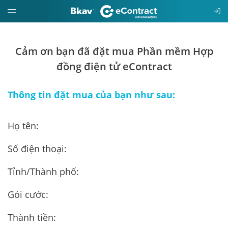
Giới
Cảm ơn bạn đã đặt mua Phần mềm Hợp
thiệu
đồng điện tử eContract
Hướng
Thông tin đặt mua của bạn như sau:
dẫn
Họ tên:
Đặt
mua
Số điện thoại:
Báo
Tỉnh/Thành phố:
giá
Gói cước:
Tin
Thành tiền:
tức