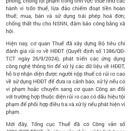
phòng, chống tội phạm trong lĩnh vực thuế như các
hành vi trốn thuế, lừa đảo chiếm đoạt tiền hoàn
thuế; mua, bán và sử dụng trái phép hoá đơn;
chống thất thu cho NSNN, đảm bảo công bằng xã
hội.
Hiện nay, cơ quan Thuế đã xây dựng Bộ tiêu chí
đánh giá rủi ro về HĐĐT (Quyết định số 1386/QĐ-
TCT ngày 26/9/2024), phát triển các ứng dụng
công nghệ thông tin để xử lý các dữ liệu về HĐĐT,
hỗ trợ nhận diện được người nộp thuế có rủi ro cao
về sử dụng HĐĐT để đưa ra cảnh báo, xử lý nếu có
vi phạm hoặc chuyển sang cơ quan Công an đối
với trường hợp thuộc diện rủi ro cao có dấu hiệu tội
phạm để phối hợp điều tra và xử lý nếu phát hiện vi
phạm.
Mới đây, Tổng cục Thuế đã có Công văn số