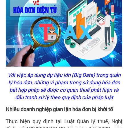
Liên
hệ
Với việc áp dụng dự liệu lớn (Big Data) trong quản
lý hóa đơn, những vi phạm trong sử dụng hóa đơn
bất hợp pháp sẽ được cơ quan thuế phát hiện và
đấu tranh xử lý theo quy định của pháp luật
Nhiều doanh nghiệp gian lận hóa đơn bị khởi tố
Thực hiện quy định tại Luật Quản lý thuế, Nghị