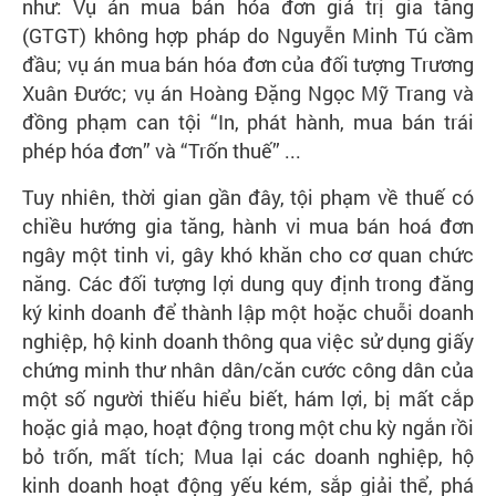
như: Vụ án mua bán hóa đơn giá trị gia tăng
(GTGT) không hợp pháp do Nguyễn Minh Tú cầm
đầu; vụ án mua bán hóa đơn của đối tượng Trương
Xuân Đước; vụ án Hoàng Đặng Ngọc Mỹ Trang và
đồng phạm can tội “In, phát hành, mua bán trái
phép hóa đơn” và “Trốn thuế” ...
Tuy nhiên, thời gian gần đây, tội phạm về thuế có
chiều hướng gia tăng, hành vi mua bán hoá đơn
ngây một tinh vi, gây khó khăn cho cơ quan chức
năng. Các đối tượng lợi dung quy định trong đăng
ký kinh doanh để thành lập một hoặc chuỗi doanh
nghiệp, hộ kinh doanh thông qua việc sử dụng giấy
chứng minh thư nhân dân/căn cước công dân của
một số người thiếu hiểu biết, hám lợi, bị mất cắp
hoặc giả mạo, hoạt động trong một chu kỳ ngắn rồi
bỏ trốn, mất tích; Mua lại các doanh nghiệp, hộ
kinh doanh hoạt động yếu kém, sắp giải thể, phá