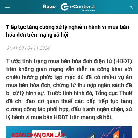
Tiếp tục tăng cường xử lý nghiêm hành vi mua bán
Giới
thiệu
hóa đơn trên mạng xã hội
01:41:00 | 04-11-2024
Hướng
dẫn
Trước tình trạng mua bán hóa đơn điện tử (HĐĐT)
trên không gian mạng vẫn diễn ra công khai với
Đặt
chiều hướng phức tạp mặc dù đã có nhiều vụ án
mua
mua bán hóa đơn, chứng từ thu nộp ngân sách đã
bị xử lý hình sự. Trước tình hình đó, Tổng cục Thuế
Báo
đã chỉ đạo cơ quan thuế các cấp tiếp tục tăng
giá
cường công tác phối hợp, đấu tranh ngăn chặn, xử
lý hành vi mua bán HĐĐT trên mạng xã hội.
Tin
tức