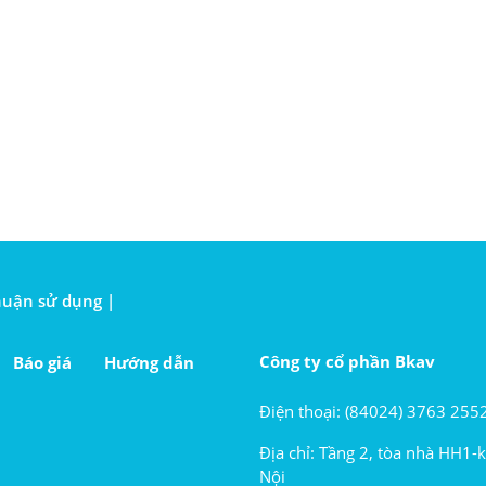
huận sử dụng |
Công ty cổ phần Bkav
Báo giá
Hướng dẫn
Điện thoại: (84024) 3763 255
Địa chỉ: Tầng 2, tòa nhà HH1-
Nội