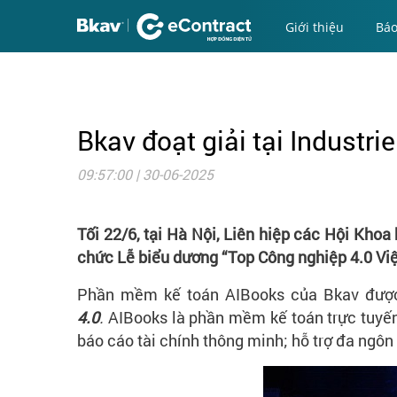
Giới thiệu
Báo
Bkav đoạt giải tại Industr
09:57:00 | 30-06-2025
Tối 22/6, tại Hà Nội, Liên hiệp các Hội Kho
chức Lễ biểu dương “Top Công nghiệp 4.0 Việ
Phần mềm kế toán AIBooks của Bkav đượ
4.0
.
AIBooks là phần mềm kế toán trực tuyến 
báo cáo tài chính thông minh; hỗ trợ đa ngôn 