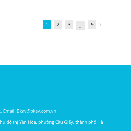
1
2
3
9
...
2, Email: Bkav@bkav.com.vn
khu đô thị Yên Hòa, phường Cầu Giấy, thành phố Hà