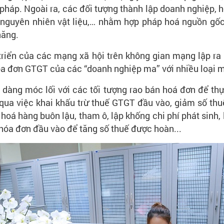
pháp. Ngoài ra, các đối tượng thành lập doanh nghiệp, 
ản, nguyên nhiên vật liệu,… nhằm hợp pháp hoá nguồn gố
năng.
 triển của các mạng xã hội trên không gian mạng lập ra 
 đơn GTGT của các “doanh nghiệp ma” với nhiều loại mặ
 dàng móc lối với các tối tượng rao bán hoá đơn để th
ua việc khai khấu trừ thuế GTGT đầu vào, giảm số t
 hoá hàng buôn lậu, tham ô, lập khống chi phí phát sinh
óa đơn đầu vào để tăng số thuế được hoàn...