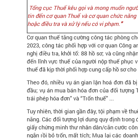
Tổng cục Thuế kêu gọi và mong muốn người d
tin đến cơ quan Thuế và cơ quan chức năng n
hoặc điều tra và xử lý nếu có vi phạm.
”
Cơ quan thuế tăng cường công tác phòng chốn
2023, công tác phối hợp với cơ quan Công a
nghị điều tra, khởi tố: 88 hồ sơ; và cũng n
đến lĩnh vực thuế của người nộp thuế phục vụ
thuế đã kịp thời phối hợp cung cấp hồ sơ cho
Theo đó, nhiều vụ án gian lận hoá đơn đã b
đầu; vụ án mua bán hóa đơn của đối tượng 
trái phép hóa đơn” và “Trốn thuế” ...
Tuy nhiên, thời gian gần đây, tội phạm về th
năng. Các đối tượng lợi dung quy định trong
giấy chứng minh thư nhân dân/căn cước công 
ngắn rồi bỏ trốn, mất tích; Mua lại các doan