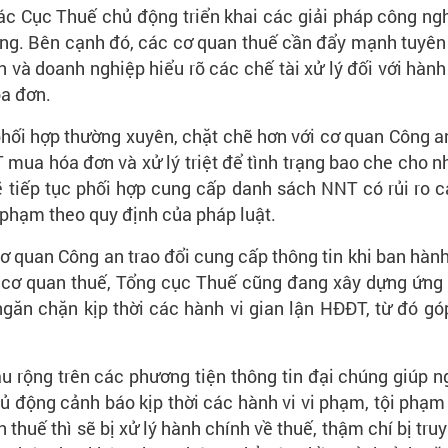
các Cục Thuế chủ động triển khai các giải pháp công ng
ạng. Bên cạnh đó, các cơ quan thuế cần đẩy mạnh tuyên 
 và doanh nghiệp hiểu rõ các chế tài xử lý đối với hàn
óa đơn.
phối hợp thường xuyên, chặt chẽ hơn với cơ quan Công a
NT mua hóa đơn và xử lý triệt để tình trạng bao che cho 
sẽ tiếp tục phối hợp cung cấp danh sách NNT có rủi ro
i phạm theo quy định của pháp luật.
ơ quan Công an trao đổi cung cấp thông tin khi ban hành
o cơ quan thuế, Tổng cục Thuế cũng đang xây dựng ứng
găn chặn kịp thời các hành vi gian lận HĐĐT, từ đó g
u rộng trên các phương tiện thông tin đại chúng giúp 
hủ động cảnh báo kịp thời các hành vi vi phạm, tội phạ
n thuế thì sẽ bị xử lý hành chính về thuế, thậm chí bị tru