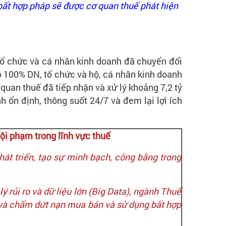
 bất hợp pháp sẽ được cơ quan thuế phát hiện
 tổ chức và cá nhân kinh doanh đã chuyển đổi
ó 100% DN, tổ chức và hộ, cá nhân kinh doanh
uan thuế đã tiếp nhận và xử lý khoảng 7,2 tỷ
ổn định, thông suốt 24/7 và đem lại lợi ích
tội phạm trong lĩnh vực thuế
át triển, tạo sự minh bạch, công bằng trong
 rủi ro và dữ liệu lớn (Big Data), ngành Thuế
i và chấm dứt nạn mua bán và sử dụng bất hợp