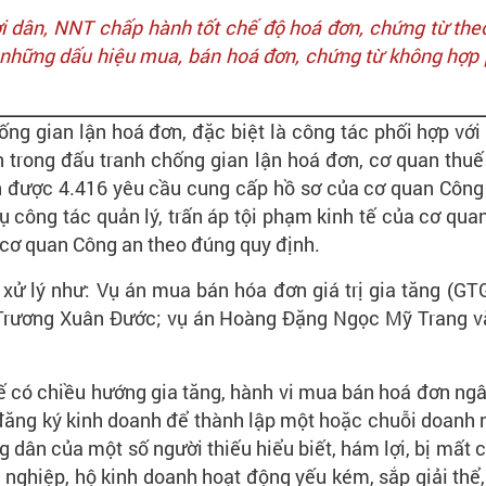
ân, NNT chấp hành tốt chế độ hoá đơn, chứng từ theo 
hững dấu hiệu mua, bán hoá đơn, chứng từ không hợp ph
g gian lận hoá đơn, đặc biệt là công tác phối hợp với
n trong đấu tranh chống gian lận hoá đơn, cơ quan thu
hận được 4.416 yêu cầu cung cấp hồ sơ của cơ quan Công 
 công tác quản lý, trấn áp tội phạm kinh tế của cơ qua
 cơ quan Công an theo đúng quy định.
ị xử lý như: Vụ án mua bán hóa đơn giá trị gia tăng 
Trương Xuân Đước; vụ án Hoàng Đặng Ngọc Mỹ Trang và
uế có chiều hướng gia tăng, hành vi mua bán hoá đơn ng
 đăng ký kinh doanh để thành lập một hoặc chuỗi doanh 
dân của một số người thiếu hiểu biết, hám lợi, bị mất 
h nghiệp, hộ kinh doanh hoạt động yếu kém, sắp giải thể