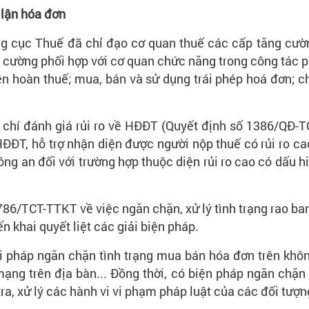
 lận hóa đơn
ổng cục Thuế đã chỉ đạo cơ quan thuế các cấp tăng cườn
g cường phối hợp với cơ quan chức năng trong công tác p
tiền hoàn thuế; mua, bán và sử dụng trái phép hoá đơn;
 chí đánh giá rủi ro về HĐĐT (Quyết định số 1386/QĐ-T
 HĐĐT, hỗ trợ nhận diện được người nộp thuế có rủi ro c
 an đối với trường hợp thuộc diện rủi ro cao có dấu hi
86/TCT-TTKT về việc ngăn chặn, xử lý tình trạng rao b
n khai quyết liệt các giải biện pháp.
i pháp ngăn chặn tình trạng mua bán hóa đơn trên khôn
ạng trên địa bàn... Đồng thời, có biện pháp ngăn chặn v
ra, xử lý các hành vi vi phạm pháp luật của các đối tượn