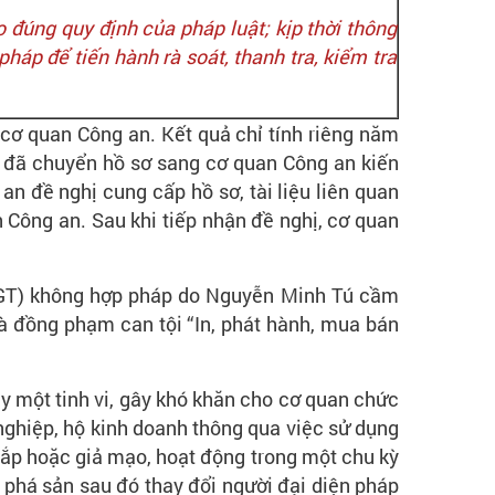
đúng quy định của pháp luật; kịp thời thông
áp để tiến hành rà soát, thanh tra, kiểm tra
 cơ quan Công an. Kết quả chỉ tính riêng năm
ế đã chuyển hồ sơ sang cơ quan Công an kiến
an đề nghị cung cấp hồ sơ, tài liệu liên quan
n Công an. Sau khi tiếp nhận đề nghị, cơ quan
(GTGT) không hợp pháp do Nguyễn Minh Tú cầm
 đồng phạm can tội “In, phát hành, mua bán
ây một tinh vi, gây khó khăn cho cơ quan chức
nghiệp, hộ kinh doanh thông qua việc sử dụng
cắp hoặc giả mạo, hoạt động trong một chu kỳ
, phá sản sau đó thay đổi người đại diện pháp