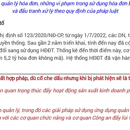
ng quản lý hóa đơn, những vi phạm trong sử dụng hóa đơn
và đấu tranh xử lý theo quy định của pháp luật
tố
ghị định số 123/2020/NĐ-CP, từ ngày 1/7/2022, các DN,
yền thống. Sau gần 2 năm triển khai, tính đến nay đã c
ổi sang sử dụng HĐĐT. Thống kê đến thời điểm này, cơ q
 5,2 tỷ hóa đơn không mã). Hệ thống HĐĐT đã vận hành 
ất hợp pháp, dù cố che dấu nhưng khi bị phát hiện sẽ là 
 quan trọng thúc đẩy hoạt động sản xuất kinh doanh ph
quản lý, trong đó các giải pháp sử dụng ứng dụng quản lý
g với các cơ quan chức năng và cơ quan Công an đẩy lù